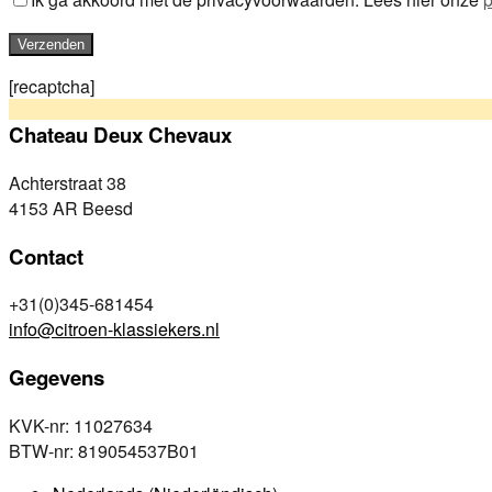
[recaptcha]
Chateau Deux Chevaux
Achterstraat 38
4153 AR Beesd
Contact
+31(0)345-681454
info@citroen-klassiekers.nl
Gegevens
KVK-nr: 11027634
BTW-nr: 819054537B01