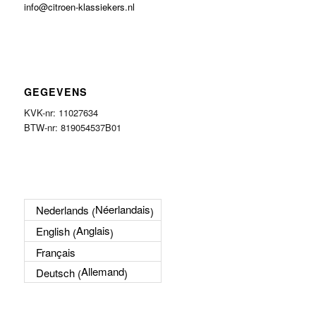
info@citroen-klassiekers.nl
GEGEVENS
KVK-nr: 11027634
BTW-nr: 819054537B01
Néerlandais
Nederlands
(
)
Anglais
English
(
)
Français
Allemand
Deutsch
(
)