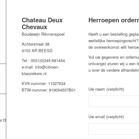
Chateau Deux
Herroepen orde
Chevaux
Boudewijn Rikmenspoel
Heeft u een bestelling gepl
wettelijke herroepingsrecht?
Achterstraat 38
de overeenkomst wilt herro
4153 AR BEESD
Vul uw gegevens en ordernu
Tel.: 0031(0)345-681454
ontvangst sturen wij u een b
e-mail: info@citroen-
u over de verdere afhandeli
klassiekers.nl
KVK-nummer: 11027634
Uw naam (verplicht)
BTW-nummer: 819054537B01
Uw email (verplicht)