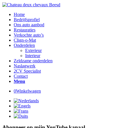
Home
Bedrijfsprofiel
Ons auto aanbod
Restauraties
Verkochte auto’s
Clign-o-Mat
Onderdelen
Exterieur
Interieur
Zeldzame onderdelen
Naslagwerk
2CV Specialist
Contact
Menu
0
Winkelwagen
Abonneer op mijn YouTube kanaal