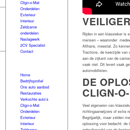
Clign-o-Mat
Onderdelen
Exterieur
VEILIGE
Interieur
Zeldzame
onderdelen
Rijden in een klassieker is 
Naslagwerk
mensen – waaronder medeweg
2CV Specialist
Althans, meestal. Zo kennen
Contact
Tractions, de keerzijde van
aan de zijkant van de carros
vaak niet. Dit levert vaak ge
automobilisten.
Home
DE OPLO
Bedrijfsprofiel
Ons auto aanbod
CLIGN-O
Restauraties
Verkochte auto’s
Clign-o-Mat
Veel eigenaren van klassiek
Onderdelen
richtingaanwijzers of extra 
Exterieur
Begrijpelijk, maar zelden me
Interieur
oplossing voor bedacht: de 
Zeldzame
gebruikmaakt van de bestaan