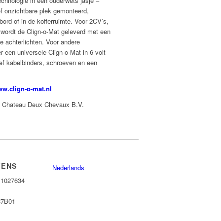
chnologie in een ouderwets jasje –
f onzichtbare plek gemonteerd,
bord of in de kofferruimte. Voor 2CV’s,
 wordt de Clign-o-Mat geleverd met een
 achterlichten. Voor andere
er een universele Clign-o-Mat in 6 volt
sief kabelbinders, schroeven en een
w.clign-o-mat.nl
ing Chateau Deux Chevaux B.V.
VENS
Nederlands
11027634
37B01