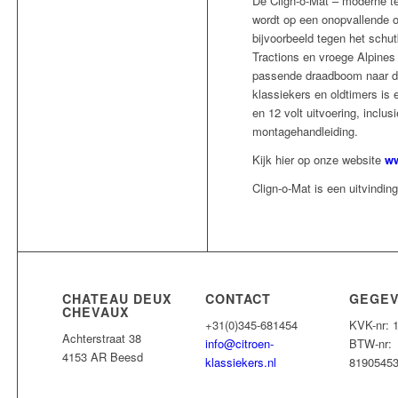
De Clign-o-Mat – moderne te
wordt op een onopvallende o
bijvoorbeeld tegen het schut
Tractions en vroege Alpines
passende draadboom naar de
klassiekers en oldtimers is 
en 12 volt uitvoering, inclu
montagehandleiding.
Kijk hier op onze website
ww
Clign-o-Mat is een uitvind
CHATEAU DEUX
CONTACT
GEGE
CHEVAUX
+31(0)345-681454
KVK-nr: 
Achterstraat 38
info@citroen-
BTW-nr:
4153 AR Beesd
klassiekers.nl
8190545