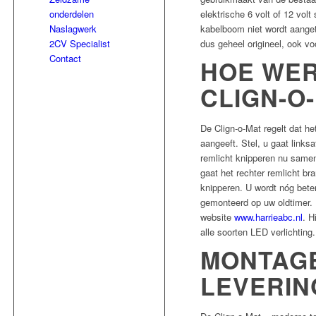
onderdelen
elektrische 6 volt of 12 vol
Naslagwerk
kabelboom niet wordt aangetas
2CV Specialist
dus geheel origineel, ook vo
Contact
HOE WER
CLIGN-O
De Clign-o-Mat regelt dat het
aangeeft. Stel, u gaat linksa
remlicht knipperen nu samen
gaat het rechter remlicht bra
knipperen. U wordt nóg bete
gemonteerd op uw oldtimer.
website
www.harrieabc.nl
. H
alle soorten LED verlichting.
MONTAG
LEVERIN