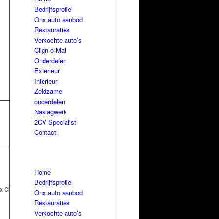
Bedrijfsprofiel
Ons auto aanbod
Restauraties
Verkochte auto’s
Clign-o-Mat
Onderdelen
Exterieur
Interieur
Zeldzame
onderdelen
Naslagwerk
2CV Specialist
Contact
Home
Bedrijfsprofiel
Ons auto aanbod
Restauraties
Verkochte auto’s