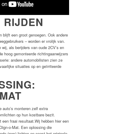
R RIJDEN
en blijft een groot genoegen. Ook andere
gebruikers – worden er vrolijk van.
 wij, als berijders van oude 2CV’s en
 de hoog gemonteerde richtingaanwijzers
serie: andere automobilisten zien ze
vaarlijke situaties op en geïrriteerde
SSING:
-MAT
e auto’s monteren zelf extra
remlichten op hun kostbare bezit.
t een fraai resultaat.Wij hebben hier een
Clign-o-Mat. Een oplossing die
de (rem) lichten en naast het originele