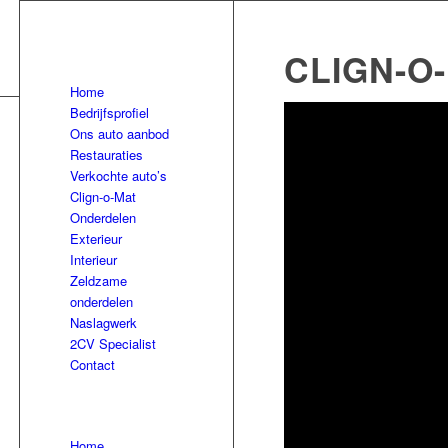
CLIGN-O
Home
Bedrijfsprofiel
Ons auto aanbod
Restauraties
Verkochte auto’s
Clign-o-Mat
Onderdelen
Exterieur
Interieur
Zeldzame
onderdelen
Naslagwerk
2CV Specialist
Contact
Home