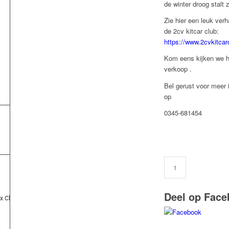
de winter droog stalt 
Zie hier een leuk ver
de 2cv kitcar club:
https://www.2cvkitcar
Kom eens kijken we h
verkoop .
Bel gerust voor meer 
op
0345-681454
Deel op Face