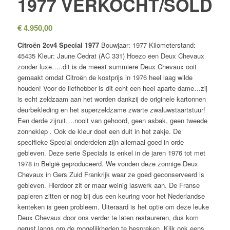
1977 VERKOCHT/SOLD
€
4.950,00
Citroën 2cv4 Special 1977
Bouwjaar: 1977 Kilometerstand:
45435 Kleur: Jaune Cedrat (AC 331) Hoezo een Deux Chevaux
zonder luxe…..dit is de meest summiere Deux Chevaux ooit
gemaakt omdat Citroën de kostprijs in 1976 heel laag wilde
houden! Voor de liefhebber is dit echt een heel aparte dame…zij
is echt zeldzaam aan het worden dankzij de originele kartonnen
deurbekleding en het superzeldzame zwarte zwaluwstaartstuur!
Een derde zijruit….nooit van gehoord, geen asbak, geen tweede
zonneklep . Ook de kleur doet een duit in het zakje. De
specifieke Special onderdelen zijn allemaal goed in orde
gebleven. Deze serie Specials is enkel in de jaren 1976 tot met
1978 in België geproduceerd. We vonden deze zonnige Deux
Chevaux in Gers Zuid Frankrijk waar ze goed geconserveerd is
gebleven. Hierdoor zit er maar weinig laswerk aan. De Franse
papieren zitten er nog bij dus een keuring voor het Nederlandse
kenteken is geen probleem. Uiteraard is het optie om deze leuke
Deux Chevaux door ons verder te laten restaureren, dus kom
gerust langs om de mogelijkheden te bespreken. Kijk ook eens