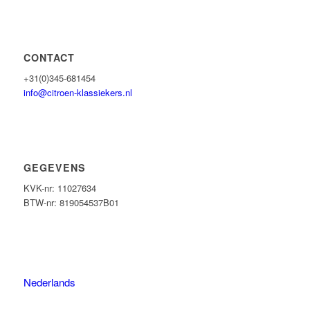
CONTACT
+31(0)345-681454
info@citroen-klassiekers.nl
GEGEVENS
KVK-nr: 11027634
BTW-nr: 819054537B01
Nederlands