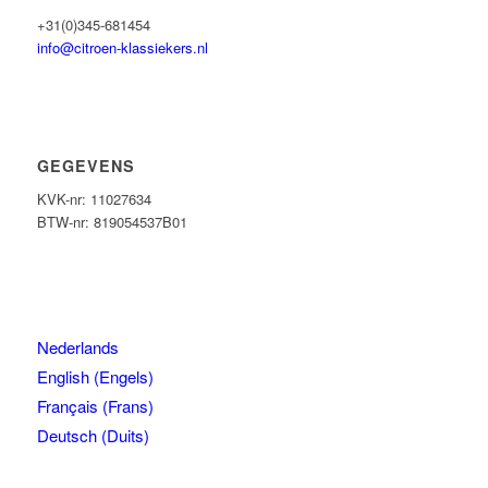
+31(0)345-681454
info@citroen-klassiekers.nl
GEGEVENS
KVK-nr: 11027634
BTW-nr: 819054537B01
Nederlands
English
(
Engels
)
Français
(
Frans
)
Deutsch
(
Duits
)