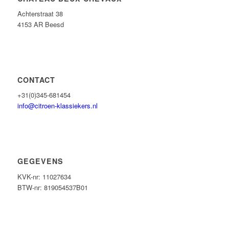
Achterstraat 38
4153 AR Beesd
CONTACT
+31(0)345-681454
info@citroen-klassiekers.nl
GEGEVENS
KVK-nr: 11027634
BTW-nr: 819054537B01