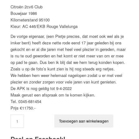
Citroën 2cv6 Club
Bouwjaar 1986
Kilometerstand 95100
Kleur: AC 446/EKB Rouge Vallelunga
De vorige eigenaar, (een Pietje precies, dat moet ook wel als je
imker bent) heeft deze nette rode eend 17 jaar geleden bij ons
gekocht en er al die jaren met heel veel plezier in gereden, maar
is nu te oud geworden en het komt er niet meer van om er mee
op pad te gaan. Dus ben ik blij dat we hem terug konden kopen.
Zoals u op de foto’s kunt zien is hij nog steeds erg netjes.
We hebben hem weer helemaal nagelopen zodat u er met veel
plezier en zonder zorgen voor vele jaren van kunt genieten.
De APK is nog geldig tot 9-4-2022
Maak gerust een afspraak om te komen kijken.
Tel. 0345-681454
Prijs €11750.-
Toevoegen aan winkelwagen
Deel op Facebook!