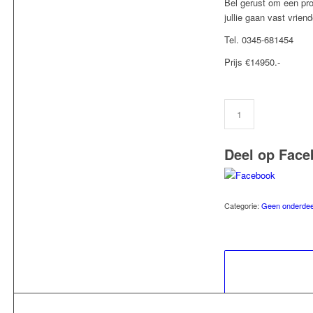
Bel gerust om een proe
jullie gaan vast vrien
Tel. 0345-681454
Prijs €14950.-
Deel op Face
Categorie:
Geen onderdeel