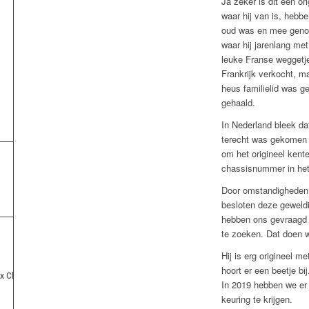
Ja zeker is dit een or
waar hij van is, hebbe
oud was en mee genom
waar hij jarenlang met
leuke Franse weggetjes
Frankrijk verkocht, ma
heus familielid was g
gehaald.
In Nederland bleek da
terecht was gekomen
om het origineel kent
chassisnummer in het 
Door omstandigheden h
besloten deze geweld
hebben ons gevraagd 
te zoeken. Dat doen w
Hij is erg origineel m
hoort er een beetje bij
In 2019 hebben we er
keuring te krijgen.