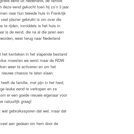
iginele eend uit Nederland, de familie
n deze eend gekocht toen hij zo’n 3 jaar
en naar hun tweede huis in Frankrijk
 veel plezier gebruikt is om over die
 te rijden, inmiddels is het huis in
ar is de eend, die na al die jaren een
eworden, weer terug naar Nederland
t het kenteken in het slapende bestand
 dus moesten we eerst maar de RDW
eken weer te activeren en om het
nieuwe chassis te laten slaan.
eeft de familie, met pijn in het hard,
ige leuke eend te verkopen en ze
om er een goede nieuwe eigenaar voor
e natuurlijk graag!
et wat gebruikssporen dat wel, maar dat
.
 veel aan gedaan om hem door de