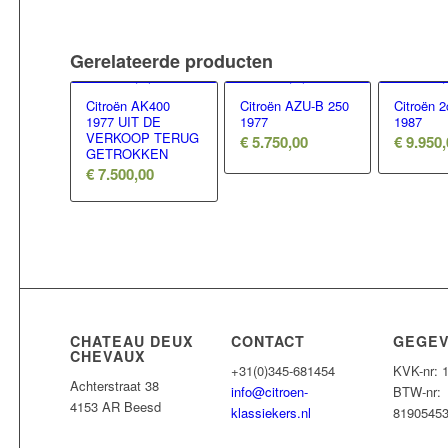
Gerelateerde producten
Citroën AK400
Citroën AZU-B 250
Citroën 
1977 UIT DE
1977
1987
VERKOOP TERUG
€
5.750,00
€
9.950,
GETROKKEN
€
7.500,00
CHATEAU DEUX
CONTACT
GEGE
CHEVAUX
+31(0)345-681454
KVK-nr: 
Achterstraat 38
info@citroen-
BTW-nr:
4153 AR Beesd
klassiekers.nl
8190545