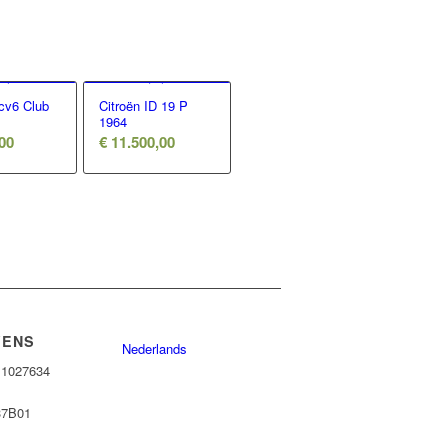
2cv6 Club
Citroën ID 19 P
1964
00
€
11.500,00
VENS
Nederlands
11027634
37B01