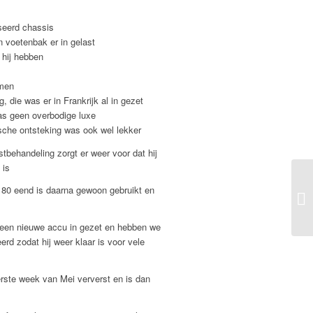
seerd chassis
n voetenbak er in gelast
 hij hebben
men
, die was er in Frankrijk al in gezet
as geen overbodige luxe
sche ontsteking was ook wel lekker
stbehandeling zorgt er weer voor dat hij
 is
 80 eend is daarna gewoon gebruikt en
een nieuwe accu in gezet en hebben we
rd zodat hij weer klaar is voor vele
rste week van Mei ververst en is dan