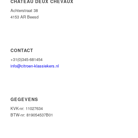
CHATEAU DEUX CHEVAUX
Achterstraat 38
4153 AR Beesd
CONTACT
+31(0)345-681454
info@citroen-klassiekers.nl
GEGEVENS
KVK-nr: 11027634
BTW-nr: 819054537B01