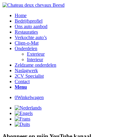
Home
Bedrijfsprofiel
Ons auto aanbod
Restauraties
Verkochte auto’s
Clign-o-Mat
Onderdelen
Exterieur
Interieur
Zeldzame onderdelen
Naslagwerk
2CV Specialist
Contact
Menu
0
Winkelwagen
Abonneer op mijn YouTube kanaal